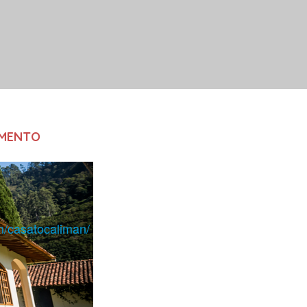
AMENTO
m/casatocaliman/