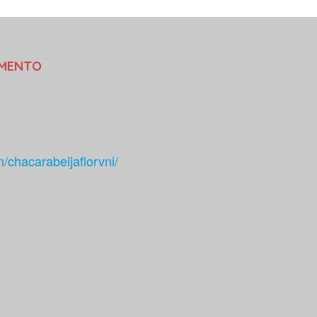
AMENTO
/chacarabeijaflorvni/