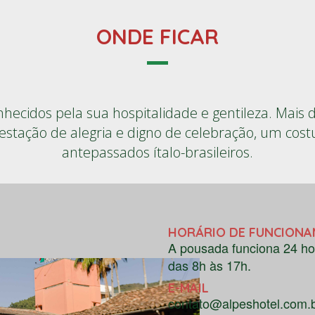
ONDE FICAR
ecidos pela sua hospitalidade e gentileza. Mais do
stação de alegria e digno de celebração, um co
antepassados ítalo-brasileiros.
HORÁRIO DE FUNCION
A pousada funciona 24 ho
das 8h às 17h.
E-MAIL
contato@alpeshotel.com.