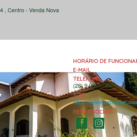
64 , Centro - Venda Nova
HORÁRIO DE FUNCION
E-MAIL
TELEFONE
(28) 9 9886-0996
SITE
https://www.instagram.co
REDES SOCIAIS