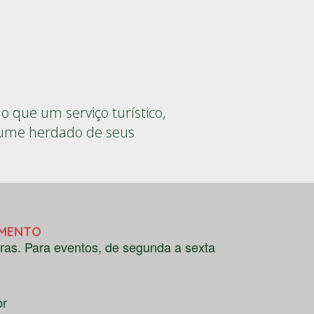
 que um serviço turístico,
stume herdado de seus
AMENTO
ras. Para eventos, de segunda a sexta
br