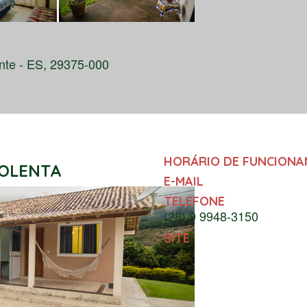
te - ES, 29375-000
HORÁRIO DE FUNCION
OLENTA
E-MAIL
TELEFONE
(28) 9 9948-3150
SITE