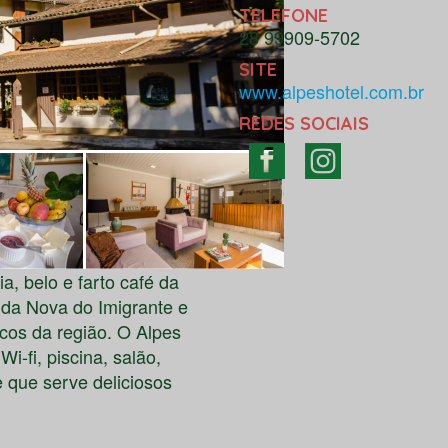
TELEFONE
28 99909-5702
SITE
www.alpeshotel.com.br
REDES SOCIAIS
, belo e farto café da
da Nova do Imigrante
e
icos da região. O
Alpes
i-fi, piscina, salão,
e que serve deliciosos